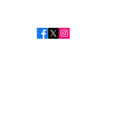
Mail：
info@with-compass.com
●東京オフィス：開設準備中