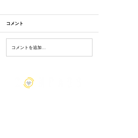
年末年始休業の
平素より格別のご
り、誠にありがと
コメント
す。 誠に勝手で
が、以下の期間、
お休みさせていた
コメントを追加…
【出版のお知らせ】長年
ご迷惑をおかけし
キャリア支援に携わって
卒よろしくお願い
きた当社代表 長谷が、転
す。 【休業期間】 2
職活動の実践書『転職で
月28日（土）～20
困ったら読む本』を出版
（日）...
しました
●新大阪オフィス
〒532-0004
大阪市淀川区西宮原1丁目8-24
新大阪第３ドイビル６F
TEL：
（06）7878-5613