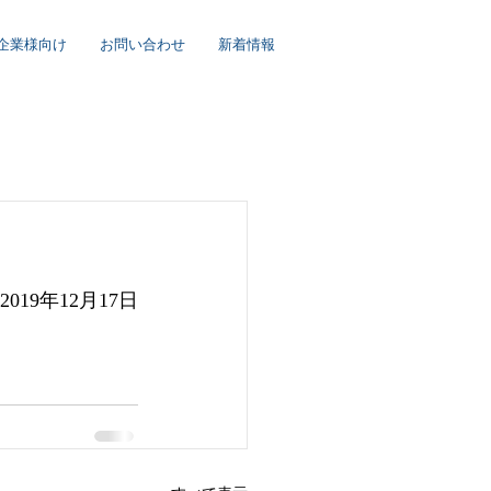
企業様向け
お問い合わせ
新着情報
2019年12月17日