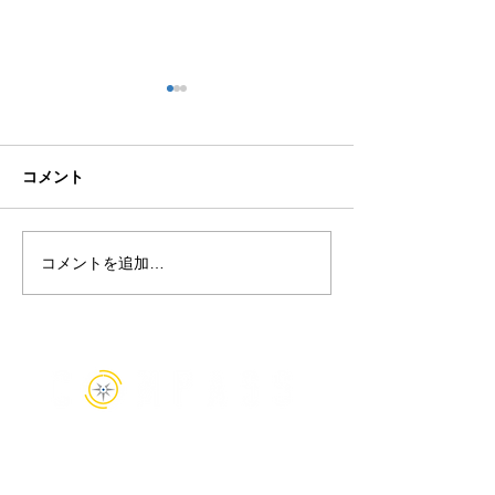
代表長谷のイン
記事を掲載いた
た。
株式会社groove
コメント
『人材紹介応援ブ
て、当社代表の長
ビュー記事を掲載
コメントを追加…
【出版のお知らせ】長年
した。 私たちが
キャリア支援に携わって
ること、事業に対
きた当社代表 長谷が、転
詰まった記事にな
職活動の実践書『転職で
す。 是非ご一読
困ったら読む本』を出版
と幸いです。 記
しました
2022年6月7日
●新大阪オフィス
〒532-0004
大阪市淀川区西宮原1丁目8-24