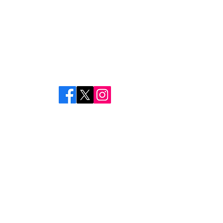
新大阪第３ドイビル６F
TEL：
（06）7878-5613
Mail：
info@with-compass.com
●東京オフィス：開設準備中